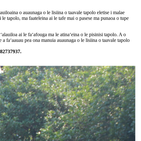
lauiloaina o auaunaga o le lisiina o taavale tapolo eletise i malae
ia i le tapolo, ma faateleina ai le tafe mai o pasese ma punaoa o tupe
ʻalauiloa ai le faʻafouga ma le atinaʻeina o le pisinisi tapolo. A o
e a faʻaauau pea ona manuia auaunaga o le lisiina o taavale tapolo
8982737937.