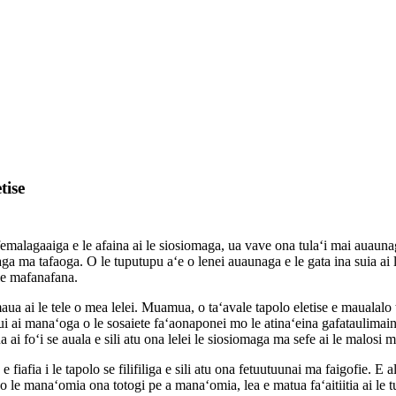
tise
a femalagaaiga e le afaina ai le siosiomaga, ua vave ona tulaʻi mai auaunag
afiaga ma tafaoga. O le tuputupu aʻe o lenei auaunaga e le gata ina suia ai l
 le mafanafana.
maua ai le tele o mea lelei. Muamua, o taʻavale tapolo eletise e maualalo 
aui ai manaʻoga o le sosaiete faʻaonaponei mo le atinaʻeina gafataulimaina.
maua ai foʻi se auala e sili atu ona lelei le siosiomaga ma sefe ai le malosi
fiafia i le tapolo se filifiliga e sili atu ona fetuutuunai ma faigofie. E a
o le manaʻomia ona totogi pe a manaʻomia, lea e matua faʻaitiitia ai le tu