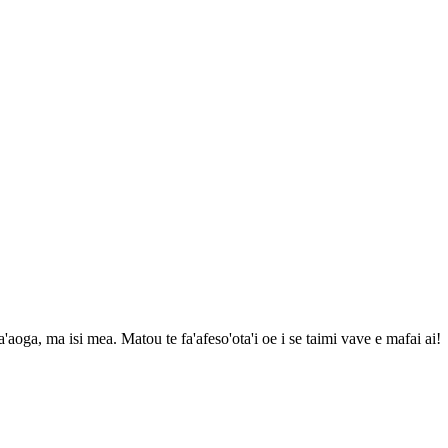
a'aoga, ma isi mea. Matou te fa'afeso'ota'i oe i se taimi vave e mafai ai!