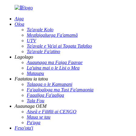
Aiga
Oloa
Ta'avale Kolo
Meafaigaluega Fa'amamā
UTV
Ta'avale e Va'ai ai Tagata Tafafao
Ta'avale Fa'atino
Lagolago
Auaunaga ma Faiga Faavae
La'uina mai o le Lisi o Mea
Mataupu
Faatatau ia tatou
Talaaga o le Kamupani
Fa'aaloaloga ma Tusi Fa'amaonia
Faaaliga Fa'aaliga
Tala Fou
Auaunaga OEM
Aiseā e Filifili ai CENGO
Maua se tau
Pa'aga
Feso'ota'i