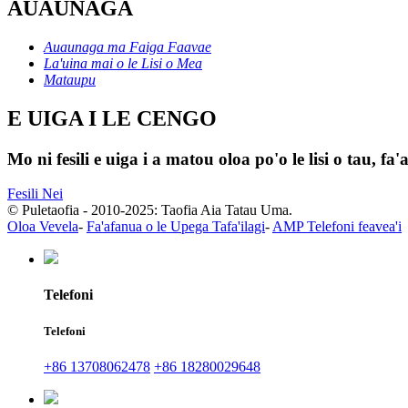
AUAUNAGA
Auaunaga ma Faiga Faavae
La'uina mai o le Lisi o Mea
Mataupu
E UIGA I LE CENGO
Mo ni fesili e uiga i a matou oloa po'o le lisi o tau, fa
Fesili Nei
© Puletaofia - 2010-2025: Taofia Aia Tatau Uma.
Oloa Vevela
-
Fa'afanua o le Upega Tafa'ilagi
-
AMP Telefoni feavea'i
Telefoni
Telefoni
+86 13708062478
+86 18280029648