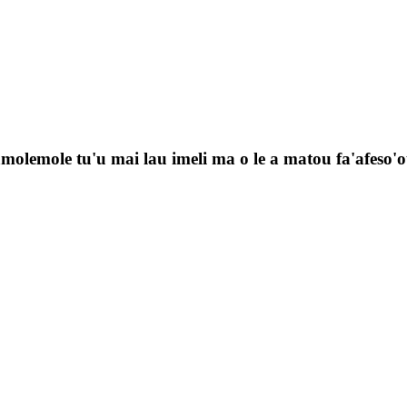
'amolemole tu'u mai lau imeli ma o le a matou fa'afeso'ota