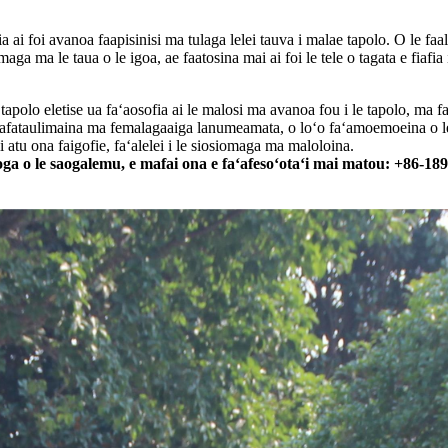
ia ai foi avanoa faapisinisi ma tulaga lelei tauva i malae tapolo. O le faa
siomaga ma le taua o le igoa, ae faatosina mai ai foi le tele o tagata e fiaf
e tapolo eletise ua faʻaosofia ai le malosi ma avanoa fou i le tapolo, ma fa
e gafataulimaina ma femalagaaiga lanumeamata, o loʻo faʻamoemoeina o l
li atu ona faigofie, faʻalelei i le siosiomaga ma maloloina.
atinoga o le saogalemu, e mafai ona e faʻafesoʻotaʻi mai matou: +86-1