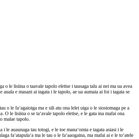
a o le lisiina o taavale tapolo eletise i tausaga talu ai nei ma ua avea
e auala e masani ai tagata i le tapolo, ae ua aumaia ai foi i tagata se
tau o le faʻagaioiga ma e sili atu ona lelei uiga o le siosiomaga pe a
 O le lisiina o se taʻavale tapolo eletise, e le gata ina mafai ona
 mo malae tapolo.
la i le auaunaga tau totogi, e le toe manaʻomia e tagata asiasi i le
laga faʻatapulaʻa ma le tau o le faʻaaogaina, ma mafai ai e le toʻatele