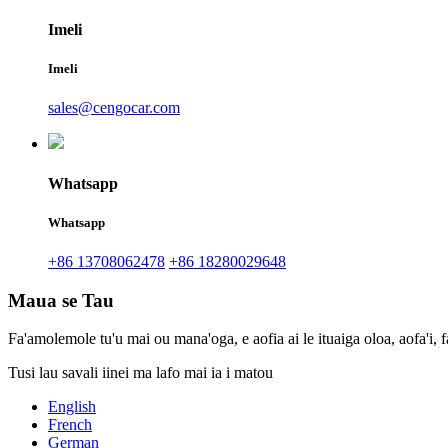
Imeli
Imeli
sales@cengocar.com
Whatsapp
Whatsapp
+86 13708062478
+86 18280029648
Maua se Tau
Fa'amolemole tu'u mai ou mana'oga, e aofia ai le ituaiga oloa, aofa'i, f
Tusi lau savali iinei ma lafo mai ia i matou
English
French
German