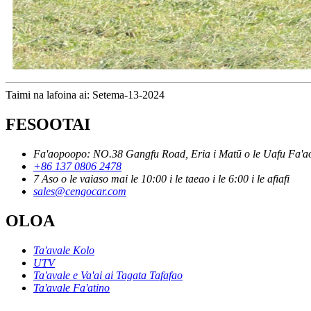
Taimi na lafoina ai: Setema-13-2024
FESOOTAI
Fa'aopoopo: NO.38 Gangfu Road, Eria i Matū o le Uafu Fa'ao
+86 137 0806 2478
7 Aso o le vaiaso mai le 10:00 i le taeao i le 6:00 i le afiafi
sales@cengocar.com
OLOA
Ta'avale Kolo
UTV
Ta'avale e Va'ai ai Tagata Tafafao
Ta'avale Fa'atino