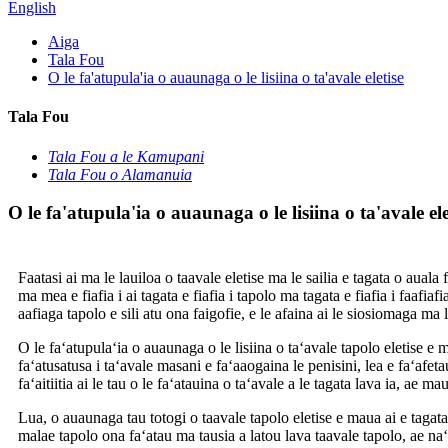
English
Aiga
Tala Fou
O le fa'atupula'ia o auaunaga o le lisiina o ta'avale eletise
Tala Fou
Tala Fou a le Kamupani
Tala Fou o Alamanuia
O le fa'atupula'ia o auaunaga o le lisiina o ta'avale ele
Faatasi ai ma le lauiloa o taavale eletise ma le sailia e tagata o aual
ma mea e fiafia i ai tagata e fiafia i tapolo ma tagata e fiafia i faafi
aafiaga tapolo e sili atu ona faigofie, e le afaina ai le siosiomaga ma
O le faʻatupulaʻia o auaunaga o le lisiina o taʻavale tapolo eletise e 
faʻatusatusa i taʻavale masani e faʻaaogaina le penisini, lea e faʻafet
faʻaitiitia ai le tau o le faʻatauina o taʻavale a le tagata lava ia, ae 
Lua, o auaunaga tau totogi o taavale tapolo eletise e maua ai e tagata e 
malae tapolo ona faʻatau ma tausia a latou lava taavale tapolo, ae naʻ