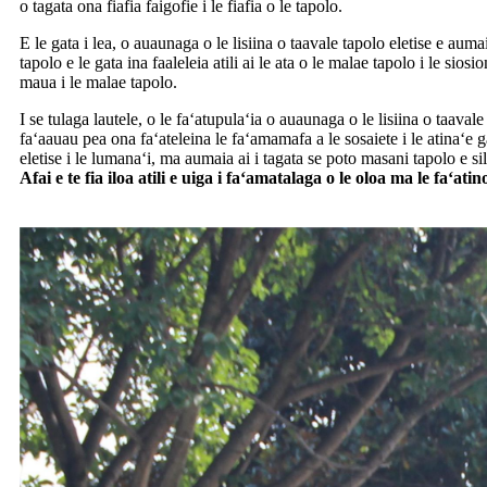
o tagata ona fiafia faigofie i le fiafia o le tapolo.
E le gata i lea, o auaunaga o le lisiina o taavale tapolo eletise e auma
tapolo e le gata ina faaleleia atili ai le ata o le malae tapolo i le sio
maua i le malae tapolo.
I se tulaga lautele, o le faʻatupulaʻia o auaunaga o le lisiina o taaval
faʻaauau pea ona faʻateleina le faʻamamafa a le sosaiete i le atinaʻ
eletise i le lumanaʻi, ma aumaia ai i tagata se poto masani tapolo e si
Afai e te fia iloa atili e uiga i faʻamatalaga o le oloa ma le faʻ